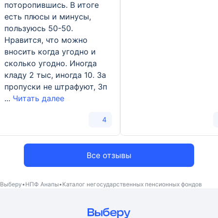
поторопившись. В итоге
АО «НПФ ГАЗФОНД пенсионные
6
4,97%
есть плюсы и минусы,
накопления»
АО «Национальный НПФ»
6
ruAA+
АО «Национальный НПФ»
6
31 491 342
пользуюсь 50-50.
Нравится, что можно
АО «НПФ ГАЗФОНД»
7
ruAAA
Социум
7
26 949 824
вносить когда угодно и
сколько угодно. Иногда
Социум
8
ruAA
кладу 2 тыс, иногда 10. За
пропуски не штрафуют, Зп
...
Читать далее
4
Все отзывы
Выберу
НПФ Анапы
Каталог негосударственных пенсионных фондов