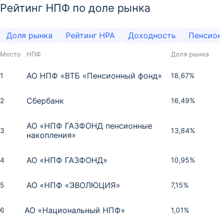
Рейтинг НПФ по доле рынка
Доля рынка
Рейтинг НРА
Доходность
Пенсио
Место
НПФ
Доля рынка
АО НПФ «ВТБ «Пенсионный фонд»
1
18,67%
Сбербанк
2
16,49%
АО «НПФ ГАЗФОНД пенсионные
3
13,84%
накопления»
АО «НПФ ГАЗФОНД»
4
10,95%
АО «НПФ «ЭВОЛЮЦИЯ»
5
7,15%
АО «Национальный НПФ»
6
1,01%