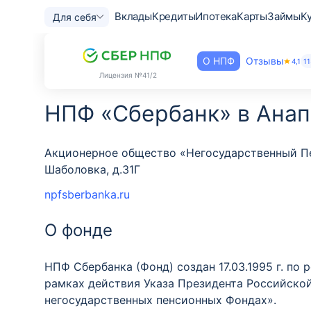
Вклады
Кредиты
Ипотека
Карты
Займы
К
Для себя
О НПФ
Отзывы
4,1
11
Лицензия
№41/2
НПФ «Сбербанк» в Анап
Акционерное общество «Негосударственный Пен
Шаболовка, д.31Г
npfsberbanka.ru
О фонде
НПФ Сбербанка (Фонд) создан 17.03.1995 г. п
рамках действия Указа Президента Российской 
негосударственных пенсионных Фондах».